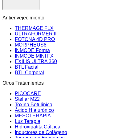
Antienvejecimiento
THERMAGE FLX
ULTRAFORMER III
FOTONA 4D PRO
MORPHEUS8
INMODE Forma
INMODE MINI FX
EXILIS ULTRA 360
BTL Facial
BTL Corporal
Otros Tratamientos
PICOCARE
Stellar M22
Toxina Botulínica
Ácido Hialurónico
MESOTERAPIA
Luz Terapia
Hidroxipatita Cálcica
Inductores de Colágeno
Terapia con Exosomas